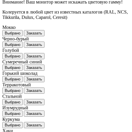
Внимание! Ваш монитор может искажать цветовую гамму!
Колеруется в любой цвет из известных каталогов (RAL, NCS,
Tikkurila, Dulux, Caparol, Ceresit)
Мокко
Выбрано
Заказать
Черно-бурый
Выбрано
Заказать
Голубой
Выбрано
Заказать
Сумеречный синий
Выбрано
Заказать
Горький шоколад
Выбрано
Заказать
Терракотовый
Выбрано
Заказать
Стальной
Выбрано
Заказать
Изумрудный
Выбрано
Заказать
Куркума
Выбрано
Заказать
Хаки