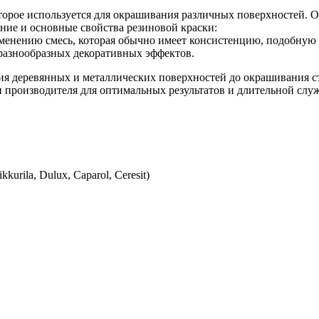
торое используется для окрашивания различных поверхностей. О
ние и основные свойства резиновой краски:
именению смесь, которая обычно имеет консистенцию, подобную 
я разнообразных декоративных эффектов.
ия деревянных и металлических поверхностей до окрашивания с
 производителя для оптимальных результатов и длительной слу
urila, Dulux, Caparol, Ceresit)