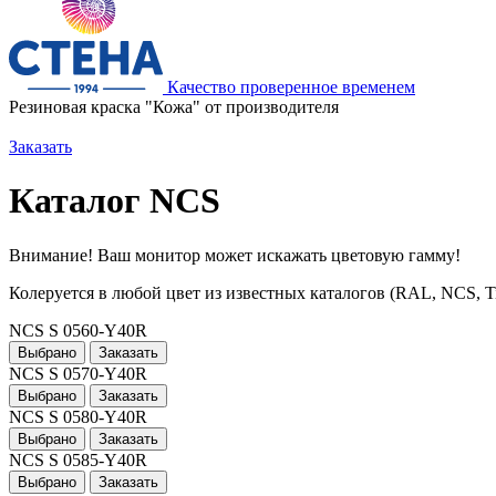
Качество проверенное временем
Резиновая краска "Кожа" от производителя
Заказать
Каталог NCS
Внимание! Ваш монитор может искажать цветовую гамму!
Колеруется в любой цвет из известных каталогов (RAL, NCS, Tikk
NCS S 0560-Y40R
Выбрано
Заказать
NCS S 0570-Y40R
Выбрано
Заказать
NCS S 0580-Y40R
Выбрано
Заказать
NCS S 0585-Y40R
Выбрано
Заказать