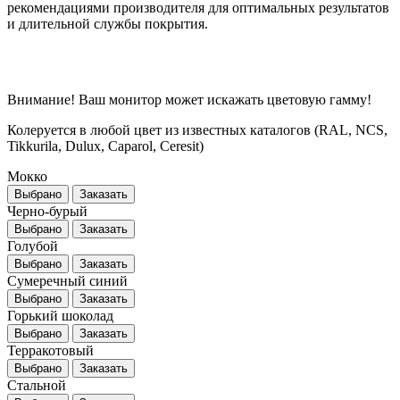
рекомендациями производителя для оптимальных результатов
и длительной службы покрытия.
Внимание! Ваш монитор может искажать цветовую гамму!
Колеруется в любой цвет из известных каталогов (RAL, NCS,
Tikkurila, Dulux, Caparol, Ceresit)
Мокко
Выбрано
Заказать
Черно-бурый
Выбрано
Заказать
Голубой
Выбрано
Заказать
Сумеречный синий
Выбрано
Заказать
Горький шоколад
Выбрано
Заказать
Терракотовый
Выбрано
Заказать
Стальной