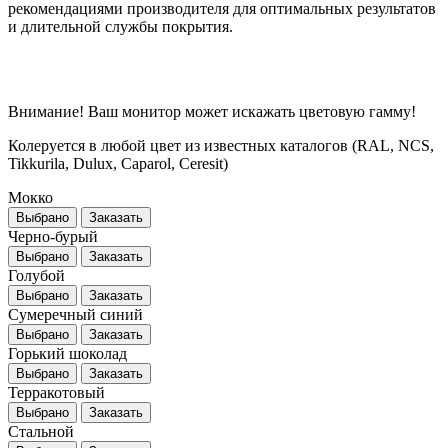
рекомендациями производителя для оптимальных результатов
и длительной службы покрытия.
Внимание! Ваш монитор может искажать цветовую гамму!
Колеруется в любой цвет из известных каталогов (RAL, NCS,
Tikkurila, Dulux, Caparol, Ceresit)
Мокко
Выбрано
Заказать
Черно-бурый
Выбрано
Заказать
Голубой
Выбрано
Заказать
Сумеречный синий
Выбрано
Заказать
Горький шоколад
Выбрано
Заказать
Терракотовый
Выбрано
Заказать
Стальной