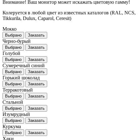
Внимание! Ваш монитор может искажать цветовую гамму!
Колеруется в любой цвет из известных каталогов (RAL, NCS,
Tikkurila, Dulux, Caparol, Ceresit)
Мокко
Выбрано
Заказать
Черно-бурый
Выбрано
Заказать
Голубой
Выбрано
Заказать
Сумеречный синий
Выбрано
Заказать
Горький шоколад
Выбрано
Заказать
Терракотовый
Выбрано
Заказать
Стальной
Выбрано
Заказать
Изумрудный
Выбрано
Заказать
Куркума
Выбрано
Заказать
Хаки