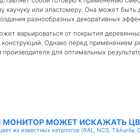
дставляет собой готовую к применению смес
 каучуку или эластомеру. Она может быть д
создания разнообразных декоративных эффек
ожет варьироваться от покрытия деревянны
х конструкций. Однако перед применением р
 производителя для оптимальных результат
Ш МОНИТОР МОЖЕТ ИСКАЖАТЬ ЦВ
ет из известных каталогов (RAL, NCS, Tikkurila, Du