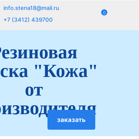
info.stena18@mail.ru
0
+7 (3412) 439700
езиновая
ска "Кожа"
от
изводителя
заказать