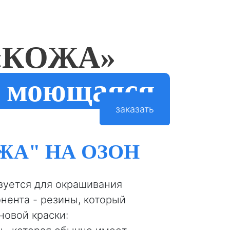
«КОЖА»
моющаяся
заказать
ЖА" НА ОЗОН
зуется для окрашивания
нента - резины, который
новой краски: