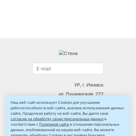
УР, г. Ижевск
ул. Пушкинская, 272
Наш веб-сайт использует Cookies для улучшения
тел:
+7 (3412) 439700
работоспособности веб-сайта, анализа использования данных
info.stena18@mail.ru
сайта. Продолжая работу на веб-сайте, Вы даете свое
согласие на обработку своих персональных данных
в
соответствии с
Политикой сайта
в отношении персональных
данных, опубликованной на нашем веб-сайте. Вы можете
запретить обработку Cookies в настройках браузера.