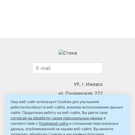
УР, г. Ижевск
ул. Пушкинская, 272
Наш веб-сайт использует Cookies для улучшения
тел:
+7 (3412) 439700
работоспособности веб-сайта, анализа использования данных
info.stena18@mail.ru
сайта. Продолжая работу на веб-сайте, Вы даете свое
согласие на обработку своих персональных данных
в
соответствии с
Политикой сайта
в отношении персональных
данных, опубликованной на нашем веб-сайте. Вы можете
запретить обработку Cookies в настройках браузера.