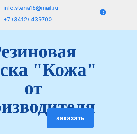
info.stena18@mail.ru
0
+7 (3412) 439700
езиновая
ска "Кожа"
от
изводителя
заказать