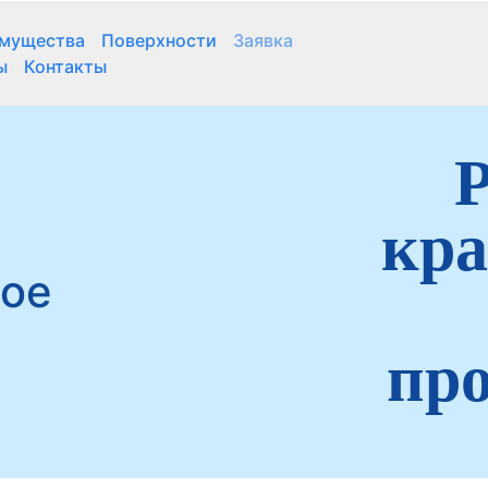
мущества
Поверхности
Заявка
ы
Контакты
Р
кра
ное
про