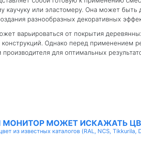
дставляет собой готовую к применению смес
 каучуку или эластомеру. Она может быть д
создания разнообразных декоративных эффек
ожет варьироваться от покрытия деревянны
х конструкций. Однако перед применением р
 производителя для оптимальных результат
Ш МОНИТОР МОЖЕТ ИСКАЖАТЬ ЦВ
ет из известных каталогов (RAL, NCS, Tikkurila, Du