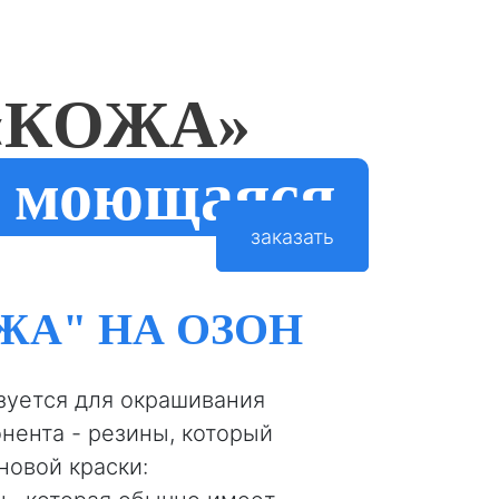
«КОЖА»
моющаяся
заказать
ЖА" НА ОЗОН
зуется для окрашивания
нента - резины, который
новой краски: