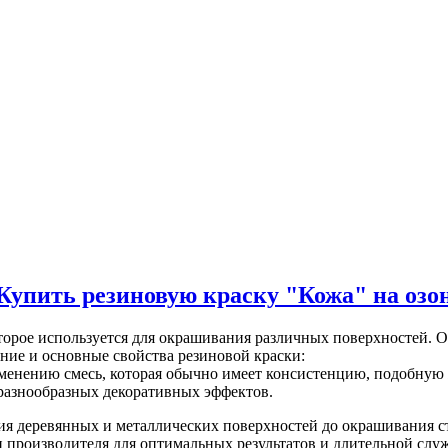
Купить резиновую краску "Кожа" на озо
торое используется для окрашивания различных поверхностей. О
ние и основные свойства резиновой краски:
именению смесь, которая обычно имеет консистенцию, подобную 
я разнообразных декоративных эффектов.
ия деревянных и металлических поверхностей до окрашивания с
 производителя для оптимальных результатов и длительной слу