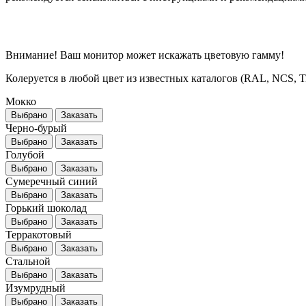
Внимание! Ваш монитор может искажать цветовую гамму!
Колеруется в любой цвет из известных каталогов (RAL, NCS, Tikk
Мокко
Выбрано
Заказать
Черно-бурый
Выбрано
Заказать
Голубой
Выбрано
Заказать
Сумеречный синий
Выбрано
Заказать
Горький шоколад
Выбрано
Заказать
Терракотовый
Выбрано
Заказать
Стальной
Выбрано
Заказать
Изумрудный
Выбрано
Заказать