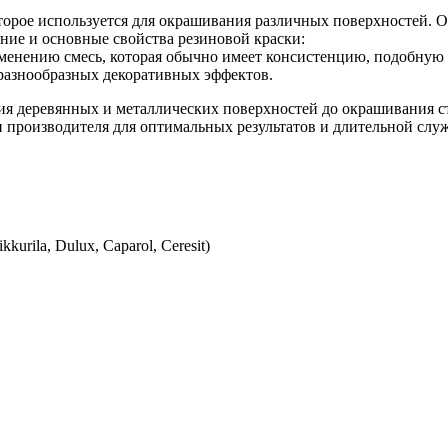
торое используется для окрашивания различных поверхностей. О
ние и основные свойства резиновой краски:
именению смесь, которая обычно имеет консистенцию, подобную 
я разнообразных декоративных эффектов.
ия деревянных и металлических поверхностей до окрашивания с
 производителя для оптимальных результатов и длительной слу
urila, Dulux, Caparol, Ceresit)