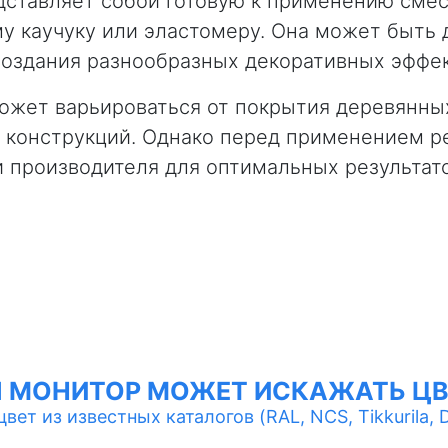
дставляет собой готовую к применению смес
 каучуку или эластомеру. Она может быть д
создания разнообразных декоративных эффек
ожет варьироваться от покрытия деревянны
х конструкций. Однако перед применением р
 производителя для оптимальных результат
Ш МОНИТОР МОЖЕТ ИСКАЖАТЬ ЦВ
ет из известных каталогов (RAL, NCS, Tikkurila, Du