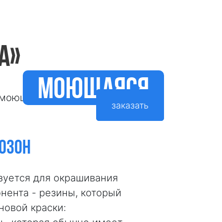
А»
моющаяся
заказать
 ОЗОН
зуется для окрашивания
нента - резины, который
новой краски: