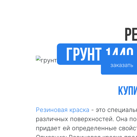
Р
грунт 1440
заказать
КУПИ
Резиновая краска
- это специаль
различных поверхностей. Она по
придает ей определенные свойст