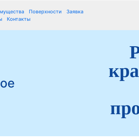
мущества
Поверхности
Заявка
ы
Контакты
Р
кра
ное
про