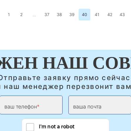
...
1
2
37
38
39
40
41
42
43
ЖЕН НАШ СОВ
Отправьте заявку прямо сейчас
и наш менеджер перезвонит вам
ваш телефон
ваша почта