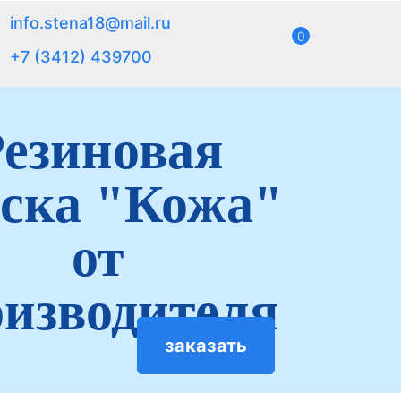
info.stena18@mail.ru
0
+7 (3412) 439700
езиновая
ска "Кожа"
от
изводителя
заказать